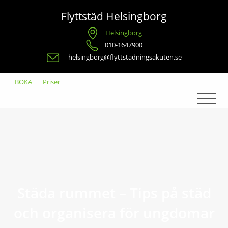
Flyttstäd Helsingborg
Helsingborg
010-1647900
helsingborg@flyttstadningsakuten.se
BOKA
Priser
Städa rummet – Tips på städ
och organisera för ungdomar