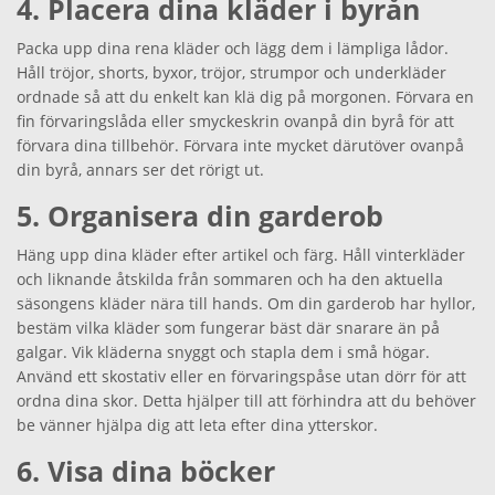
4. Placera dina kläder i byrån
Packa upp dina rena kläder och lägg dem i lämpliga lådor.
Håll tröjor, shorts, byxor, tröjor, strumpor och underkläder
ordnade så att du enkelt kan klä dig på morgonen. Förvara en
fin förvaringslåda eller smyckeskrin ovanpå din byrå för att
förvara dina tillbehör. Förvara inte mycket därutöver ovanpå
din byrå, annars ser det rörigt ut.
5. Organisera din garderob
Häng upp dina kläder efter artikel och färg. Håll vinterkläder
och liknande åtskilda från sommaren och ha den aktuella
säsongens kläder nära till hands. Om din garderob har hyllor,
bestäm vilka kläder som fungerar bäst där snarare än på
galgar. Vik kläderna snyggt och stapla dem i små högar.
Använd ett skostativ eller en förvaringspåse utan dörr för att
ordna dina skor. Detta hjälper till att förhindra att du behöver
be vänner hjälpa dig att leta efter dina ytterskor.
6. Visa dina böcker