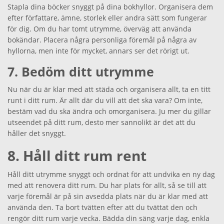
Stapla dina böcker snyggt på dina bokhyllor. Organisera dem
efter författare, ämne, storlek eller andra sätt som fungerar
för dig. Om du har tomt utrymme, överväg att använda
bokändar. Placera några personliga föremål på några av
hyllorna, men inte för mycket, annars ser det rörigt ut.
7. Bedöm ditt utrymme
Nu när du är klar med att städa och organisera allt, ta en titt
runt i ditt rum. Är allt där du vill att det ska vara? Om inte,
bestäm vad du ska ändra och omorganisera. Ju mer du gillar
utseendet på ditt rum, desto mer sannolikt är det att du
håller det snyggt.
8. Håll ditt rum rent
Håll ditt utrymme snyggt och ordnat för att undvika en ny dag
med att renovera ditt rum. Du har plats för allt, så se till att
varje föremål är på sin avsedda plats när du är klar med att
använda den. Ta bort tvätten efter att du tvättat den och
rengör ditt rum varje vecka. Bädda din säng varje dag, enkla